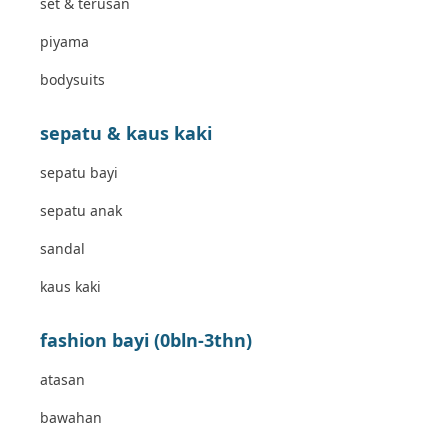
set & terusan
piyama
bodysuits
sepatu & kaus kaki
sepatu bayi
sepatu anak
sandal
kaus kaki
fashion bayi (0bln-3thn)
atasan
bawahan