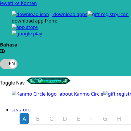
lewati ke Konten
download apps
download app from:
Bahasa
ID
Toggle Nav
about Kanmo Circle
SENGTOTO
A
B
C
D
E
F
G
H