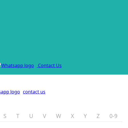
Contact Us
contact us
S
T
U
V
W
X
Y
Z
0-9