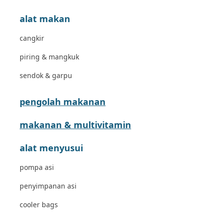
alat makan
cangkir
piring & mangkuk
sendok & garpu
pengolah makanan
makanan & multivitamin
alat menyusui
pompa asi
penyimpanan asi
cooler bags