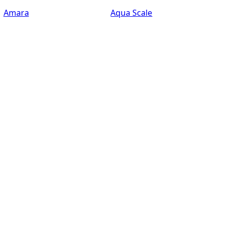
Amara
Aqua Scale